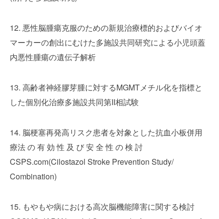
12. 悪性脳腫瘍克服のための新規治療標的およびバイオ
マーカーの創出にむけた多施設共同研究による小児頭蓋
内悪性腫瘍の遺伝子解析
13. 高齢者神経膠芽腫に対するMGMTメチル化を指標と
した個別化治療多施設共同第II相試験
14. 脳梗塞再発高リスク患者を対象とした抗血小板併用
療法 の 有 効 性 及 び 安 全 性 の 検 討
CSPS.com(Cilostazol Stroke Prevention Study/
Combination)
15. もやもや病における高次脳機能障害に関する検討