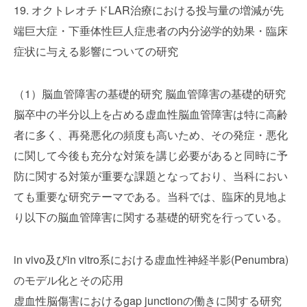
19. オクトレオチドLAR治療における投与量の増減が先
端巨大症・下垂体性巨人症患者の内分泌学的効果・臨床
症状に与える影響についての研究
（1）脳血管障害の基礎的研究 脳血管障害の基礎的研究
脳卒中の半分以上を占める虚血性脳血管障害は特に高齢
者に多く、再発悪化の頻度も高いため、その発症・悪化
に関して今後も充分な対策を講じ必要があると同時に予
防に関する対策が重要な課題となっており、当科におい
ても重要な研究テーマである。当科では、臨床的見地よ
り以下の脳血管障害に関する基礎的研究を行っている。
in vivo及びin vitro系における虚血性神経半影(Penumbra)
のモデル化とその応用
虚血性脳傷害におけるgap junctionの働きに関する研究