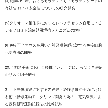
(4)硬膜の生着におけるゼラチンのり・ゼラチンシートの
有効性 および安全性についての研究開発
(5)グリオーマ細胞株に対するレベチラセタム併用による
デモゾロミド治療効果増強メカニズムの解析
(6)免疫不全マウスを用いた神経膠芽腫に対する免疫細胞
化学療法の開発
20.『
開頭手術における腰椎ドレナージにともなう合併症
のリスク因子解
析』
21．下垂体腫瘍に対する内視鏡下経蝶形骨洞手術におけ
る術中眼球運動モニタリング開発の為の、電気刺激によ
る誘発眼球運動記録法の比較試験