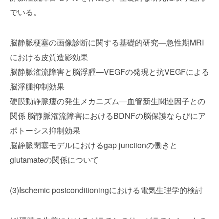
でいる。
脳静脈梗塞の画像診断に関する基礎的研究―急性期MRI
における皮質造影効果
脳静脈潅流障害と脳浮腫―VEGFの発現と抗VEGFによる
脳浮腫抑制効果
硬膜動静脈瘻の発生メカニズム―血管新生関連因子との
関係 脳静脈潅流障害におけるBDNFの脳保護ならびにア
ポトーシス抑制効果
脳静脈閉塞モデルにおけるgap junctionの働きと
glutamateの関係について
(3)Ischemic postconditioningにおける電気生理学的検討