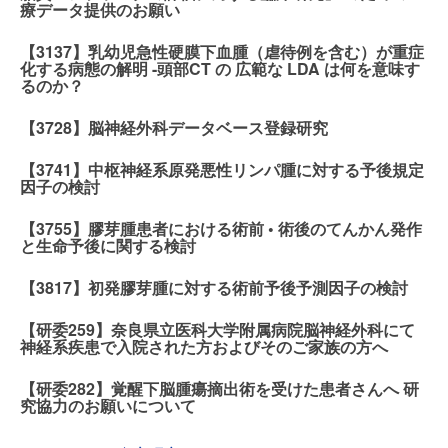
療データ提供のお願い
【3137】乳幼児急性硬膜下血腫（虐待例を含む）が重症
化する病態の解明 -頭部CT の 広範な LDA は何を意味す
るのか？
【3728】脳神経外科データベース登録研究
【3741】中枢神経系原発悪性リンパ腫に対する予後規定
因子の検討
【3755】膠芽腫患者における術前 • 術後のてんかん発作
と生命予後に関する検討
【3817】初発膠芽腫に対する術前予後予測因子の検討
【研委259】奈良県立医科大学附属病院脳神経外科にて
神経系疾患で入院された方およびそのご家族の方へ
【研委282】覚醒下脳腫瘍摘出術を受けた患者さんへ 研
究協力のお願いについて