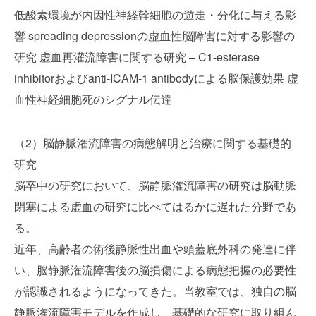
低酸素環境が内因性神経幹細胞の遊走・分化に与える影
響 spreading depressionの虚血性脳障害に対する影響の
研究 虚血再灌流障害に関する研究 – C1-esterase
inhibitorおよびanti-ICAM-1 antibodyによる脳保護効果 虚
血性神経細胞死のシグナル伝達
（2）脳静脈潅流障害の病態解明と治療に関する基礎的
研究
脳卒中の研究において、脳静脈潅流障害の研究は脳動脈
閉塞による虚血の研究に比べてはるかに遅れた分野であ
る。
近年、高齢者の術後静脈性出血や頭蓋底外科の発達に伴
い、脳静脈潅流障害後の脳損傷による病態把握の必要性
が認識されるようになってきた。当教室では、独自の脳
静脈潅流障害モデルを作成し、基礎的な研究に取り組ん