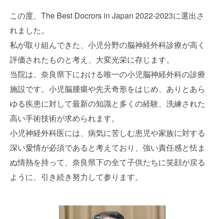
この度、The Best Docrors in Japan 2022-2023に選出さ
れました。
私が取り組んできた、
小児分野の脳神経外科診療が高く
評価されたものと考え、
大変光栄に存じます。
当院は、奈良県下における唯一の小児脳神経外科の診療
施設です。
小児脳腫瘍や先天奇形をはじめ、
ありとあら
ゆる疾患に対して最新の知識と多くの経験、
洗練された
高い手術技術が求められます。
小児神経外科医には、
病気に苦しむ患児や家族に対する
深い愛情が必須であると考えてお
り、強い責任感と怯ま
ぬ情熱を持って、
奈良県下の全て子供たちに笑顔が戻る
ように、
引き続き努力して参ります。