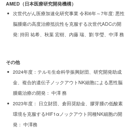
AMED（日本医療研究開発機構）
次世代がん医療加速化研究事業 令和6年～7年度: 悪性
脳腫瘍の高度治療抵抗性を克服する次世代ADCの開
発: 持田 祐希、秋葉 宏樹、内藤 瑞、劉 学瑩、中澤 務
その他
2024年度：テルモ生命科学振興財団、研究開発助成
金、複合的遺伝子ノックアウトNK細胞による悪性脳
腫瘍治療の開発： 中澤 務
2023年度： 日立財団、倉田奨励金、膠芽腫の低酸素
環境を克服するHIF1αノックアウト同種NK細胞の開
発： 中澤務