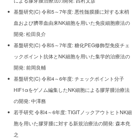
による膠芽腫治療法の開発: 西村文彦
基盤研究(C) 令和5～7年度: 悪性髄膜腫に対する末梢
血および臍帯血由来N
K細胞を用いた免疫細胞療法の
開発: 松田良介
基盤研究(C) 令和5～7年度: 糖化PEG修飾型免疫チェ
ックポイント抗体と
NK細胞を用いた集学的治療法の
開発: 前岡良輔
基盤研究(C) 令和4～6年度: チェックポイント分子
HIF1αをゲノム編集したNK細胞による膠芽腫治療法
の開発: 中澤務
若手研究 令和4～6年度: TIGITノックアウトヒトNK細
胞を用いた膠芽腫に対する新規治療法の開発: 森本尭
之