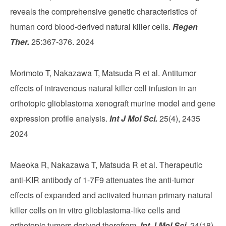
reveals the comprehensive genetic characteristics of
human cord blood-derived natural killer cells.
Regen
Ther.
25:367-376. 2024
Morimoto T, Nakazawa T, Matsuda R et al. Antitumor
effects of intravenous natural killer cell infusion in an
orthotopic glioblastoma xenograft murine model and gene
expression profile analysis.
Int J Mol Sci.
25(4), 2435
2024
Maeoka R, Nakazawa T, Matsuda R et al. Therapeutic
anti-KIR antibody of 1-7F9 attenuates the anti-tumor
effects of expanded and activated human primary natural
killer cells on in vitro glioblastoma-like cells and
orthotopic tumors derived therefrom.
Int J Mol Sci.
24(18),