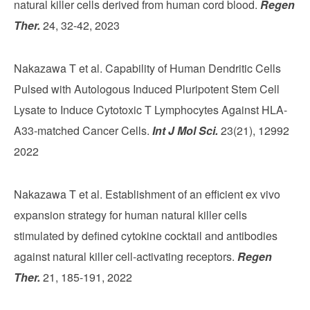
natural killer cells derived from human cord blood.
Regen
Ther.
24, 32-42, 2023
Nakazawa T et al. Capability of Human Dendritic Cells
Pulsed with Autologous Induced Pluripotent Stem Cell
Lysate to Induce Cytotoxic T Lymphocytes Against HLA-
A33-matched Cancer Cells.
Int J Mol Sci.
23(21), 12992
2022
Nakazawa T et al. Establishment of an efficient ex vivo
expansion strategy for human natural killer cells
stimulated by defined cytokine cocktail and antibodies
against natural killer cell-activating receptors.
Regen
Ther.
21, 185-191, 2022