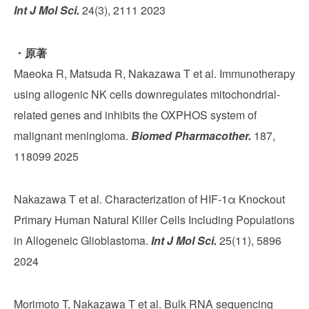
Int J Mol Sci.
24(3), 2111 2023
・原著
Maeoka R, Matsuda R, Nakazawa T et al. Immunotherapy
using allogenic NK cells downregulates mitochondrial-
related genes and inhibits the OXPHOS system of
malignant meningioma.
Biomed Pharmacother.
187,
118099 2025
Nakazawa T et al. Characterization of HIF-1α Knockout
Primary Human Natural Killer Cells Including Populations
in Allogeneic Glioblastoma.
Int J Mol Sci.
25(11), 5896
2024
Morimoto T, Nakazawa T et al. Bulk RNA sequencing