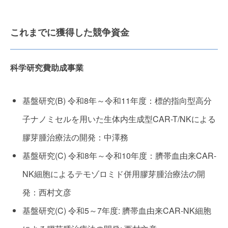
これまでに獲得した競争資金
科学研究費助成事業
基盤研究(B) 令和8年～令和11年度：
標的指向型高分
子ナノミセルを用いた生体内生成型CAR-T/
NKによる
膠芽腫治療法の開発：中澤務
基盤研究(C) 令和8年～令和10年度：臍帯血由来CAR-
NK細胞によるテモゾロミド併用膠芽腫治療法の開
発：西村文彦
基盤研究(C) 令和5～7年度: 臍帯血由来CAR-NK細胞