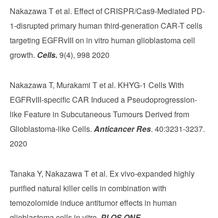
Nakazawa T et al. Effect of CRISPR/Cas9-Mediated PD-
1-disrupted primary human third-generation CAR-T cells
targeting EGFRvIII on in vitro human glioblastoma cell
growth.
Cells.
9(4), 998 2020
Nakazawa T, Murakami T et al. KHYG-1 Cells With
EGFRvIII-specific CAR Induced a Pseudoprogression-
like Feature in Subcutaneous Tumours Derived from
Glioblastoma-like Cells.
Anticancer Res
. 40:3231-3237.
2020
Tanaka Y, Nakazawa T et al. Ex vivo-expanded highly
purified natural killer cells in combination with
temozolomide induce antitumor effects in human
glioblastoma cells in vitro.
PLOS ONE.