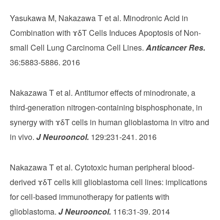
Yasukawa M, Nakazawa T et al. Minodronic Acid in
Combination with ɤδT Cells Induces Apoptosis of Non-
small Cell Lung Carcinoma Cell Lines.
Anticancer Res.
36:5883-5886. 2016
Nakazawa T et al. Antitumor effects of minodronate, a
third-generation nitrogen-containing bisphosphonate, in
synergy with ɤδT cells in human glioblastoma in vitro and
in vivo.
J Neurooncol.
129:231-241. 2016
Nakazawa T et al. Cytotoxic human peripheral blood-
derived ɤδT cells kill glioblastoma cell lines: implications
for cell-based immunotherapy for patients with
glioblastoma.
J Neurooncol.
116:31-39. 2014