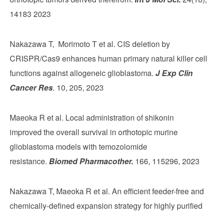
14183 2023
Nakazawa T, Morimoto T et al. CIS deletion by
CRISPR/Cas9 enhances human primary natural killer cell
functions against allogeneic glioblastoma.
J Exp Clin
Cancer Res
.
10, 205, 2023
Maeoka R et al. Local administration of shikonin
improved the overall survival in orthotopic murine
glioblastoma models with temozolomide
resistance.
Biomed Pharmacother.
166, 115296, 2023
Nakazawa T, Maeoka R et al. An efficient feeder-free and
chemically-defined expansion strategy for highly purified