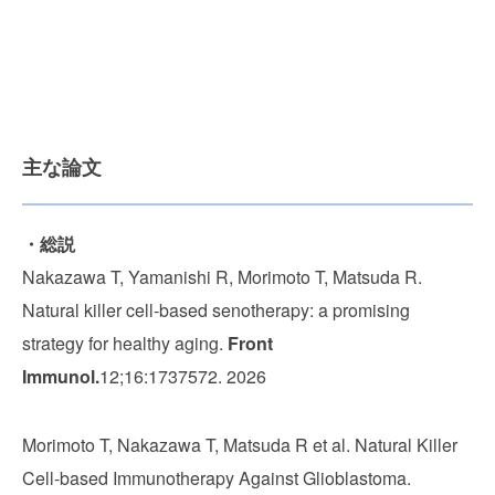
主な論文
・総説
Nakazawa T, Yamanishi R, Morimoto T, Matsuda R.
Natural killer cell-based senotherapy: a promising
strategy for healthy aging.
Front
Immunol.
12;16:1737572. 2026
Morimoto T, Nakazawa T, Matsuda R et al. Natural Killer
Cell-based Immunotherapy Against Glioblastoma.