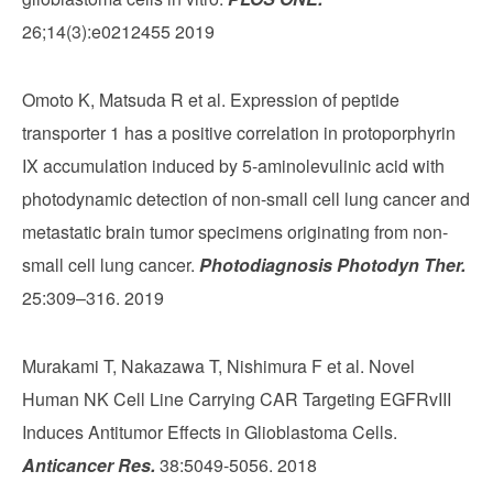
26;14(3):e0212455 2019
Omoto K, Matsuda R et al. Expression of peptide
transporter 1 has a positive correlation in protoporphyrin
IX accumulation induced by 5-aminolevulinic acid with
photodynamic detection of non-small cell lung cancer and
metastatic brain tumor specimens originating from non-
small cell lung cancer.
Photodiagnosis Photodyn Ther.
25:309–316. 2019
Murakami T, Nakazawa T, Nishimura F et al. Novel
Human NK Cell Line Carrying CAR Targeting EGFRvIII
Induces Antitumor Effects in Glioblastoma Cells.
Anticancer Res.
38:5049-5056. 2018