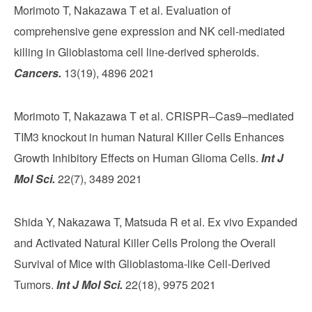
Morimoto T, Nakazawa T et al. Evaluation of
comprehensive gene expression and NK cell-mediated
killing in Glioblastoma cell line-derived spheroids.
Cancers.
13(19), 4896 2021
Morimoto T, Nakazawa T et al. CRISPR–Cas9–mediated
TIM3 knockout in human Natural Killer Cells Enhances
Growth Inhibitory Effects on Human Glioma Cells.
Int J
Mol Sci.
22(7), 3489 2021
Shida Y, Nakazawa T, Matsuda R et al. Ex vivo Expanded
and Activated Natural Killer Cells Prolong the Overall
Survival of Mice with Glioblastoma-like Cell-Derived
Tumors.
Int J Mol Sci.
22(18), 9975 2021