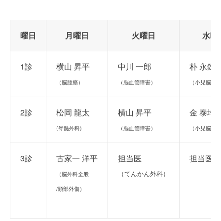
曜日
月曜日
火曜日
水曜
1診
横山 昇平
中川 一郎
朴 永銖
（脳腫瘍）
（脳血管障害）
（小児脳神
2診
松岡 龍太
横山 昇平
金 泰均
(脊髄外科)
（脳血管障害）
（小児脳神
3診
古家一 洋平
担当医
担当医
（てんかん外科）
（脳外科全般
/頭部外傷）