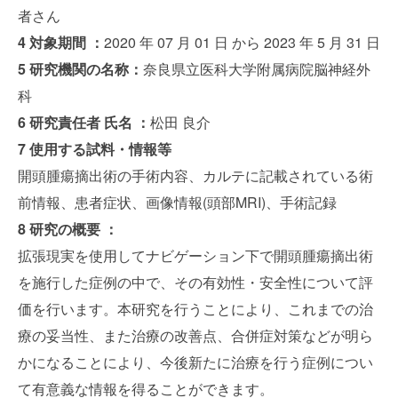
者さん
4 対象期間 ：
2020 年 07 月 01 日 から 2023 年 5 月 31 日
5 研究機関の名称：
奈良県立医科大学附属病院脳神経外
科
6 研究責任者 氏名 ：
松田 良介
7 使用する試料・情報等
開頭腫瘍摘出術の手術内容、カルテに記載されている術
前情報、患者症状、画像情報(頭部MRI)、手術記録
8 研究の概要 ：
拡張現実を使用してナビゲーション下で開頭腫瘍摘出術
を施行した症例の中で、その有効性・安全性について評
価を行います。本研究を行うことにより、これまでの治
療の妥当性、また治療の改善点、合併症対策などが明ら
かになることにより、今後新たに治療を行う症例につい
て有意義な情報を得ることができます。