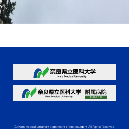
(C) Nara medical university department of neurosurgery.
All Rights Reserved.