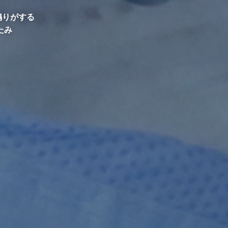
。
鳴りがする
たみ