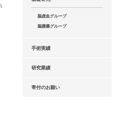
れ
脳虚血グループ
脳腫瘍グループ
手術実績
研究業績
寄付のお願い