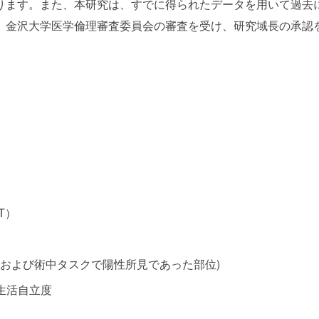
ります。また、本研究は、すでに得られたデータを用いて過去
、金沢大学医学倫理審査委員会の審査を受け、研究域長の承認
T）
および術中タスクで陽性所見であった部位)
生活自立度