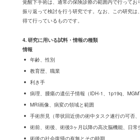
覚醒下手術は、通常の保険診療の範囲内で行ってお
振り返って検討を行う研究です。なお、この研究は
得て行っているものです。
4. 研究に用いる試料・情報の種類
情報
年齢、性別
教育歴、職業
利き手
病理、腫瘍の遺伝子情報（IDH-1、1p19q、MGM
MRI画像、病変の領域と範囲
手術所見（帯状回近傍の術中タスク遂行の可否、
術前、術後、術後3ヶ月以降の高次脳機能、日常
術後の社会復帰の有無とその時期