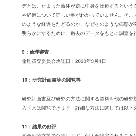
デとは、たまった液体が逆に中身を圧迫するという
や経過について詳しい事がわかっていません。そこ
のような経過をたどるのか、なぜそのような病態が
明らかにするために、過去のデータをもとに調査を
9：倫理審査
倫理審査委員会承認日：
2
020
年
3
月
4
日
10：
研究計画書等の閲覧等
研究計画書及び研究の方法に関する資料を他の研究
入手又は閲覧できます。
詳細な方法に関しては
以下
11：結果の好評
学会や論文等で公表します。
個人が特定されること