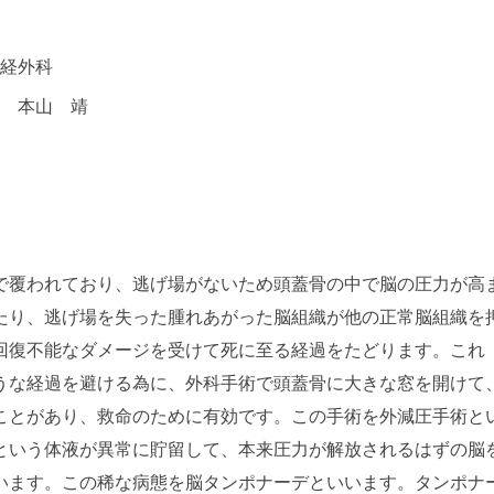
経外科
 本山 靖
で覆われており、逃げ場がないため頭蓋骨の中で脳の圧力が高
たり、逃げ場を失った腫れあがった脳組織が他の正常脳組織を
回復不能なダメージを受けて死に至る経過をたどります。これ
うな経過を避ける為に、外科手術で頭蓋骨に大きな窓を開けて
ことがあり、救命のために有効です。この手術を外減圧手術と
という体液が異常に貯留して、本来圧力が解放されるはずの脳
います。この稀な病態を脳タンポナーデといいます。タンポナ