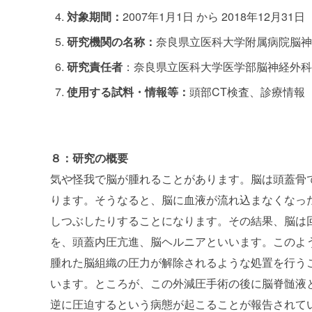
対象期間：
2007
年
1
月
1
日 から
2018
年
12
月
31
日
研究機関の名称：
奈良県立医科大学附属病院
脳神
研究責任者
：奈良県立医科大学医学部脳神経外科
使用する
試料・情報
等：
頭部CT検査、診療情報
８：研究の概要
気や怪我で脳が腫れることがあります。脳は頭蓋骨
ります。そうなると、脳に血液が流れ込まなくなっ
しつぶしたりすることになります。その結果、脳は
を、頭蓋内圧亢進、脳ヘルニアといいます。このよ
腫れた脳組織の圧力が解除されるような処置を行う
います。ところが、この外減圧手術の後に脳脊髄液
逆に圧迫するという病態が起こることが報告されて