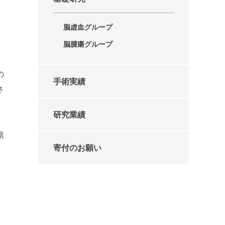
脳虚血グループ
脳腫瘍グループ
の
手術実績
さ
研究業績
県
寄付のお願い